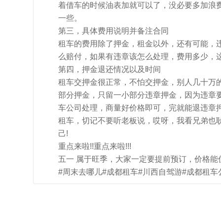
着借车的时候油表加就可以了，没必要多加浪
一些。
第三，具体费用说明并备注合同
租车的费用除了押金，租金以外，还有可能，
么赔付，如果有违章该怎么处理，费用多少，
第四，押金退还情况以及时间
租车交押金很正常，不怕交押金，别人几十万
部分押金，只留一小部分违章押金，因为违章
车公司处理，商量好价格即可，完就能退违章押
租车，切记不要听老板说，哎呀，我看兄弟也
己!
重点来啦!!重点来啦!!!
五一 属于旺季，大家一定要提前预订，价格能
#周末去哪儿#成都租车#川西自驾游#成都租车