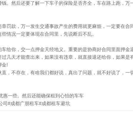
费钱。然后还要了解一下车子的保险是否齐全，车在路上跑，万
违章罚款，万一发生交通事故产生的费用就更麻烦，一定要在合
这些情况一定要体现在合同里，先说断后不乱。
的车给你，交一点押金天经地义。重要的是协商好合同里面押金
要过几天才能查出来，如果没有违章，就直接退还给你，如果是
金!
耿直，不存在，有啥我们都好说，真出了问题，就不好说了，一
优惠一些。然后还能确保租到心怡的车车
公司#成都广朋租车#成都租车避坑