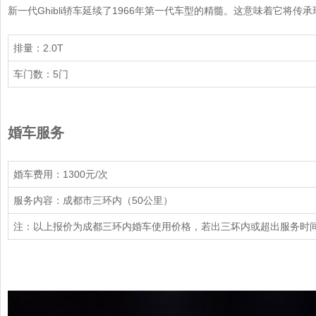
新一代Ghibli轿车延续了1966年第一代车型的精髓。这意味着它将
排量：2.0T
车门数：5门
婚车服务
婚车费用：1300元/次
服务内容：成都市三环内（50公里）
注：以上报价为成都三环内婚车使用价格，若出三坏内或超出服务时