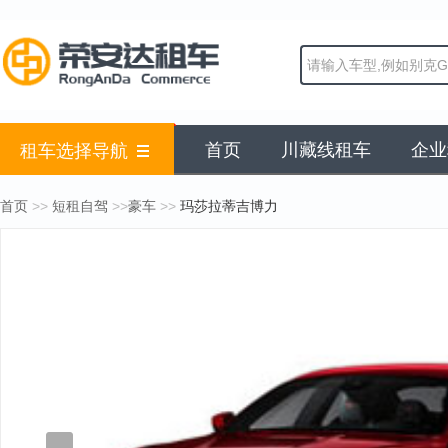
首页
川藏线租车
企业
租车选择导航
>>
>>
>>
首页
短租自驾
豪车
玛莎拉蒂吉博力