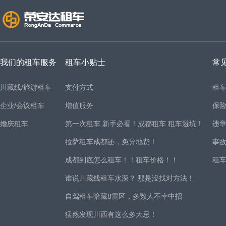
我们的租车服务
租车小贴士
常
川藏线/旅游租车
支付方式
租
企业/会议租车
增值服务
保
婚庆租车
第一次租车 新手必看！成都租车 租车避坑！
违
拉萨租车成都还，免异地费！
事
成都到底怎么租车！！租车价格！！
租
谁说川藏线租车水深？ 那是没找对方法！
自驾租车暗藏8雷区，多数人不幸中招
猛然发现川西有这么多大忌！