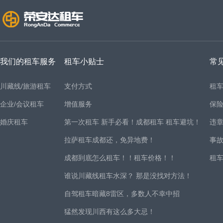
我们的租车服务
租车小贴士
常
川藏线/旅游租车
支付方式
租
企业/会议租车
增值服务
保
婚庆租车
第一次租车 新手必看！成都租车 租车避坑！
违
拉萨租车成都还，免异地费！
事
成都到底怎么租车！！租车价格！！
租
谁说川藏线租车水深？ 那是没找对方法！
自驾租车暗藏8雷区，多数人不幸中招
猛然发现川西有这么多大忌！