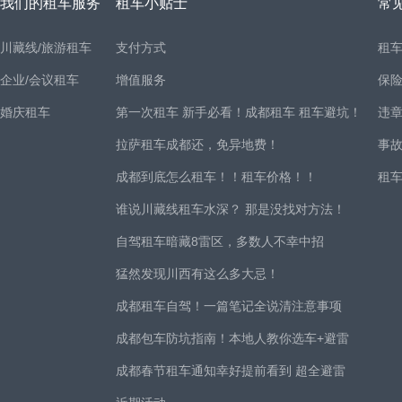
我们的租车服务
租车小贴士
常
川藏线/旅游租车
支付方式
租
企业/会议租车
增值服务
保
婚庆租车
第一次租车 新手必看！成都租车 租车避坑！
违
拉萨租车成都还，免异地费！
事
成都到底怎么租车！！租车价格！！
租
谁说川藏线租车水深？ 那是没找对方法！
自驾租车暗藏8雷区，多数人不幸中招
猛然发现川西有这么多大忌！
成都租车自驾！一篇笔记全说清注意事项
成都包车防坑指南！本地人教你选车+避雷
成都春节租车通知幸好提前看到 超全避雷