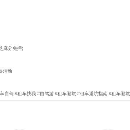
芝麻分免押)
要清晰
租车自驾 #租车找我 #自驾游 #租车避坑 #租车避坑指南 #租车避