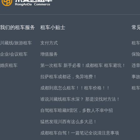
我们的租车服务
租车小贴士
常
川藏线/旅游租车
支付方式
租
企业/会议租车
增值服务
保
婚庆租车
第一次租车 新手必看！成都租车 租车避坑！
违
拉萨租车成都还，免异地费！
事
成都到底怎么租车！！租车价格！！
租
谁说川藏线租车水深？ 那是没找对方法！
自驾租车暗藏8雷区，多数人不幸中招
猛然发现川西有这么多大忌！
成都租车自驾！一篇笔记全说清注意事项