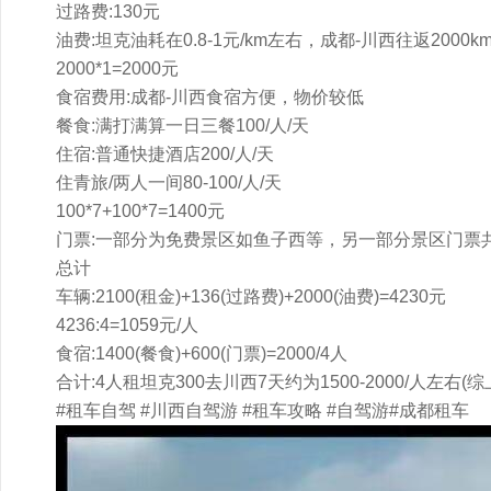
过路费:130元
油费:坦克油耗在0.8-1元/km左右，成都-川西往返20
2000*1=2000元
食宿费用:成都-川西食宿方便，物价较低
餐食:满打满算一日三餐100/人/天
住宿:普通快捷酒店200/人/天
住青旅/两人一间80-100/人/天
100*7+100*7=1400元
门票:一部分为免费景区如鱼子西等，另一部分景区门票共计人
总计
车辆:2100(租金)+136(过路费)+2000(油费)=4230元
4236:4=1059元/人
食宿:1400(餐食)+600(门票)=2000/4人
合计:4人租坦克300去川西7天约为1500-2000/人左右(
#租车自驾 #川西自驾游 #租车攻略 #自驾游#成都租车