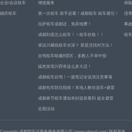
企业/会议租车
增值服务
保
婚庆租车
第一次租车 新手必看！成都租车 租车避坑！
违
拉萨租车成都还，免异地费！
事
成都到底怎么租车！！租车价格！！
租
谁说川藏线租车水深？ 那是没找对方法！
自驾租车暗藏8雷区，多数人不幸中招
猛然发现川西有这么多大忌！
成都租车自驾！一篇笔记全说清注意事项
成都包车防坑指南！本地人教你选车+避雷
成都春节租车通知幸好提前看到 超全避雷
近期活动
Copyright 成都荣安达商务服务有限公司 (www.cdgpzl.com) 版权所有