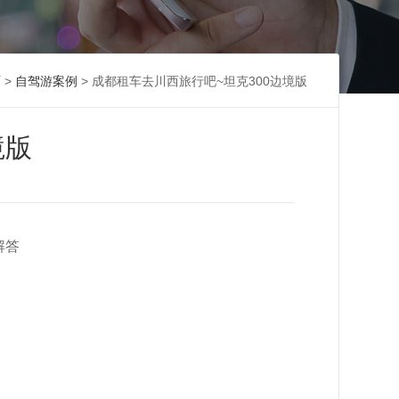
页
>
自驾游案例
> 成都租车去川西旅行吧~坦克300边境版
境版
解答