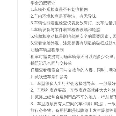
学会拍照取证
1.车辆外观检查是否有划痕损伤
2.车内环境检查是否整洁、有无异味
3.车辆性能着重检查仪表及故障灯、发车油量
4.车辆设备与零件着重检查玻璃和轮胎
5.轮胎和发动机是影响驾驶安全的重要因素，
6.查看轮胎外观，注意是否有明显的破损或鼓
明确车辆里程限制
租车时需要提前明确车辆每天可以跑多少公里
拍照记录合同与交接单
仔细查看租赁合同与交接单的内容，同时，明确
川藏线选车条件参考
1、车型很多人出行都会选择越野车，一般最
2、车型的底盘要高，车型底盘高就能大大的
川藏路上经常会遇到凹凸不平的地方，特别是
3、车型必须要有大空间的车和备用轮胎，一
旅行必备物。备用轮胎是以防路上发生爆胎等