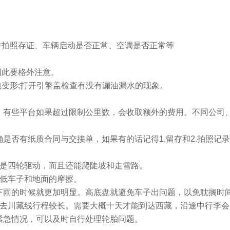
并拍照存证、车辆启动是否正常、空调是否正常等
因此要格外注意。
包变形;打开引擎盖检查有没有漏油漏水的现象。
。有些平台如果超过限制公里数，会收取额外的费用。不同公司
是否有纸质合同与交接单，如果有的话记得1.留存和2.拍照记
好是四轮驱动，而且还能爬陡坡和走雪路。
降低车子和地面的摩擦。
下雨的时候就更加明显。高底盘就避免车子出问题，以免耽搁时
般去川藏线行程较长。需要大概十天才能到达西藏，沿途中行李
紧急情况，可以及时自行处理轮胎问题。