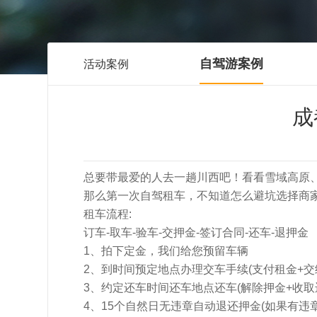
自驾游案例
活动案例
成
总要带最爱的人去一趟川西吧！看看雪域高原
那么第一次自驾租车，不知道怎么避坑选择商
租车流程:
订车-取车-验车-交押金-签订合同-还车-退押金
1、拍下定金，我们给您预留车辆
2、到时间预定地点办理交车手续(支付租金+交
3、约定还车时间还车地点还车(解除押金+收取
4、15个自然日无违章自动退还押金(如果有违